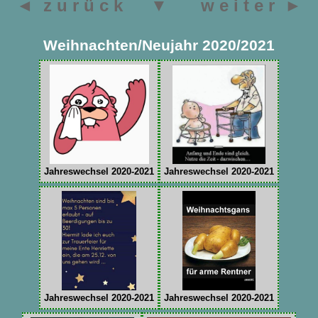
◄ z u r ü c k
▼
w e i t e r ►
Weihnachten/Neujahr 2020/2021
Jahreswechsel 2020-2021
Jahreswechsel 2020-2021
Jahreswechsel 2020-2021
Jahreswechsel 2020-2021